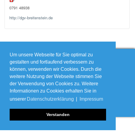
0791 48938
http://dgv-breitenstein.de
Um unsere Webseite für Sie optimal zu
Login Form
Menü
gestalten und fortlaufend verbessern zu
Impressum
Benutzername
können, verwenden wir Cookies. Durch die
Datenschutzerklärung
weitere Nutzung der Webseite stimmen Sie
Startseite
Passwort
der Verwendung von Cookies zu. Weitere
Angemeldet bleiben
Informationen zu Cookies erhalten Sie in
unserer
Datenschutzerklärung
|
Impressum
Anmelden
Verstanden